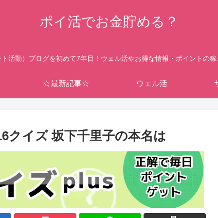
ポイ活でお金貯める？
ント活動）ブログを初めて7年目！ウェル活やお得な情報・ポイントの稼
☆最新記事☆
ウェル活
16クイズ 坂下千里子の本名は