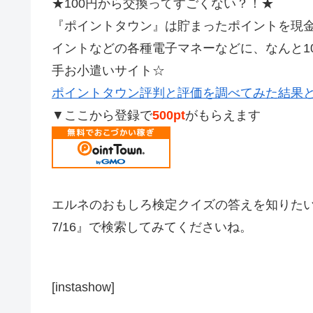
★100円から交換ってすごくない？！★
『ポイントタウン』は貯まったポイントを現金やAm
イントなどの各種電子マネーなどに、なんと1
手お小遣いサイト☆
ポイントタウン評判と評価を調べてみた結果
▼ここから登録で
500pt
がもらえます
エルネのおもしろ検定クイズの答えを知りた
7/16』で検索してみてくださいね。
[instashow]