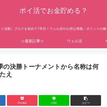
ポイ活でお金貯める？
ント活動）ブログを初めて7年目！ウェル活やお得な情報・ポイントの稼
☆最新記事☆
ウェル活
季の決勝トーナメントから名称は何
こたえ
Pocket
LINE
コピー