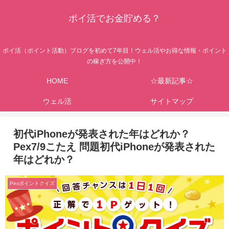
ポイ活でお金貯める？
ポイ活（ポイント活動）ブログを初めて7年目！ウェル活やお得な情報・ポイント
の稼ぎ方を公開中！
HOME
☆最新記事☆
ウェル活
サイトマップ
初代iPhoneが発表された年はどれか？
Pex7/9こたえ 問題初代iPhoneが発表された
年はどれか？
Pexポイントクイズ