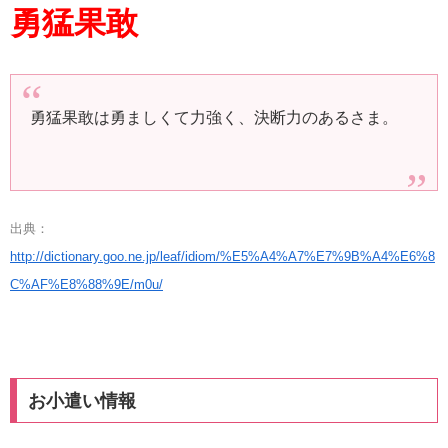
勇猛果敢
勇猛果敢は勇ましくて力強く、決断力のあるさま。
出典：
http://dictionary.goo.ne.jp/leaf/idiom/%E5%A4%A7%E7%9B%A4%E6%8
C%AF%E8%88%9E/m0u/
お小遣い情報