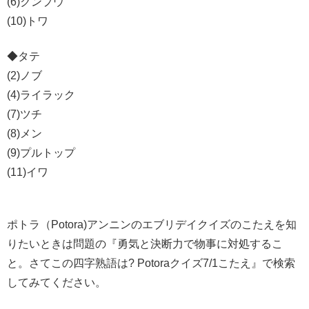
(6)クンプウ
(10)トワ
◆タテ
(2)ノブ
(4)ライラック
(7)ツチ
(8)メン
(9)プルトップ
(11)イワ
ポトラ（Potora)アンニンのエブリデイクイズのこたえを知
りたいときは問題の『勇気と決断力で物事に対処するこ
と。さてこの四字熟語は? Potoraクイズ7/1こたえ』で検索
してみてください。