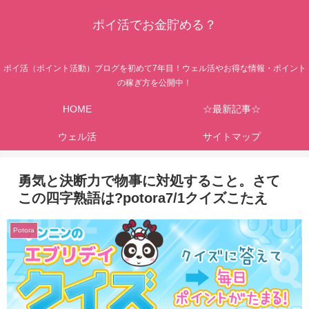
ポイ活でお金貯める？
ポイ活（ポイント活動）ブログを初めて7年目！ウェル活やお得な情報・ポイント
の稼ぎ方を公開中！
HOME
☆最新記事☆
ウェル活
サイトマップ
勇気と決断力で物事に対処すること。さて
この四字熟語は?potora7/1クイズこたえ
Potora