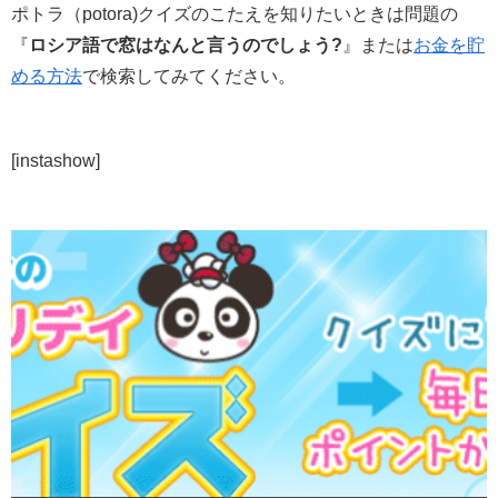
ポトラ（potora)クイズのこたえを知りたいときは問題の
『
ロシア語で窓はなんと言うのでしょう?
』または
お金を貯
める方法
で検索してみてください。
[instashow]