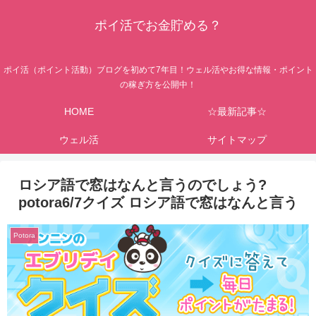
ポイ活でお金貯める？
ポイ活（ポイント活動）ブログを初めて7年目！ウェル活やお得な情報・ポイント
の稼ぎ方を公開中！
HOME
☆最新記事☆
ウェル活
サイトマップ
ロシア語で窓はなんと言うのでしょう?
potora6/7クイズ ロシア語で窓はなんと言う
Potora