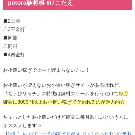
potora詰将棋 6/7こたえ
☗2三龍
☖3三金打
☗同龍
☖同飛
☗4四金打
お小遣い稼ぎで上手く貯まらない方に！
お小遣いが増えないお小遣い稼ぎサイトがあるけれど、
『ちょびリッチ』の特徴は無料のゲームを行うだけで
毎月
確実に3000円以上お小遣い稼ぎで貯めれるのが魅力的☆
ちょっとしたお小遣いだけど確実に毎月欲しいという方に
オススメします☆
【評判】ちょびリッチの稼ぎ方がスゴい！たった1つの理由