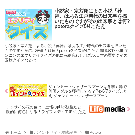
小説家・宗方翔による小説『葬
Potora
神』はある江戸時代の出来事を描
いたものですがその出来事とは何?
potoraクイズ5/4こたえ
小説家・宗方翔による小説『葬神』はある江戸時代の出来事を描いた
ものですがその出来事とは何? potoraクイズ5/4こたえ 関連攻略記事 ア
ンニンのエブリデイクイズの他にも絵合わせパズル,日本の歴史クイズ,
国旗クイズなどの...
ジェレミー・ウォザースプーンは冬季五輪で
何個メダルを獲得してる？Pex6/7クイズこた
え ジェレミー・ウォザースプーン
アジサイの花の色は、土壌のpHが酸性だと一
般的に何色になる？ライフメディア6/7こたえ
ホーム
ポイントサイト攻略記事
Potora