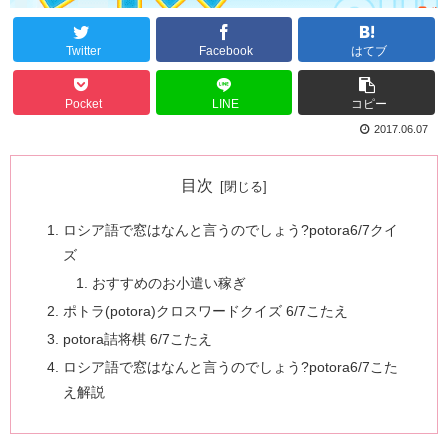
Twitter
Facebook
はてブ
Pocket
LINE
コピー
2017.06.07
目次
ロシア語で窓はなんと言うのでしょう?potora6/7クイ
ズ
おすすめのお小遣い稼ぎ
ポトラ(potora)クロスワードクイズ 6/7こたえ
potora詰将棋 6/7こたえ
ロシア語で窓はなんと言うのでしょう?potora6/7こた
え解説