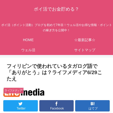
ポイ活でお金貯める？
ポイ活（ポイント活動）ブログを初めて7年目！ウェル活やお得な情報・ポイント
の稼ぎ方を公開中！
HOME
☆最新記事☆
ウェル活
サイトマップ
フィリピンで使われているタガログ語で
「ありがとう」は？ライフメディア6/29こ
たえ
ライフメディア
Twitter
Facebook
はてブ