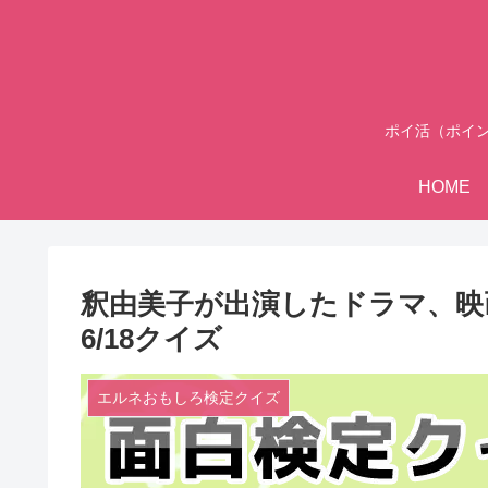
ポイ活（ポイ
HOME
釈由美子が出演したドラマ、映
6/18クイズ
エルネおもしろ検定クイズ