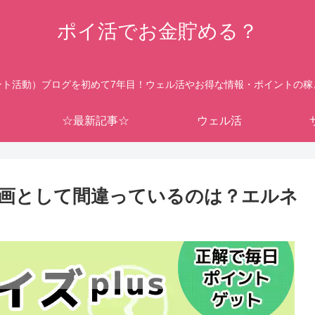
ポイ活でお金貯める？
ント活動）ブログを初めて7年目！ウェル活やお得な情報・ポイントの稼
☆最新記事☆
ウェル活
画として間違っているのは？エルネ