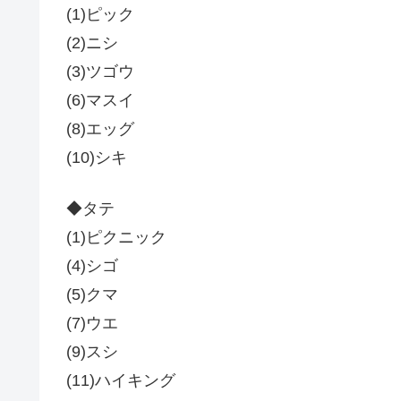
(1)ピック
(2)ニシ
(3)ツゴウ
(6)マスイ
(8)エッグ
(10)シキ
◆タテ
(1)ピクニック
(4)シゴ
(5)クマ
(7)ウエ
(9)スシ
(11)ハイキング