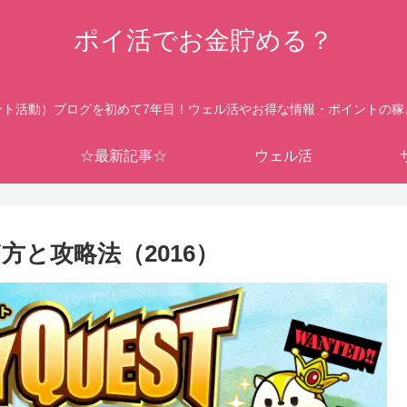
ポイ活でお金貯める？
ント活動）ブログを初めて7年目！ウェル活やお得な情報・ポイントの稼
☆最新記事☆
ウェル活
方と攻略法（2016）