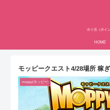
ポイ活（ポイ
HOME
モッピークエスト4/28場所 稼ぎ
moppy(モッピー)