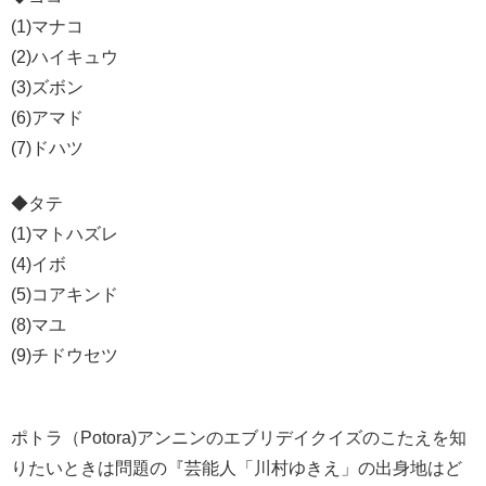
(1)マナコ
(2)ハイキュウ
(3)ズボン
(6)アマド
(7)ドハツ
◆タテ
(1)マトハズレ
(4)イボ
(5)コアキンド
(8)マユ
(9)チドウセツ
ポトラ（Potora)アンニンのエブリデイクイズのこたえを知
りたいときは問題の『芸能人「川村ゆきえ」の出身地はど