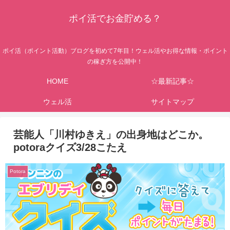
ポイ活でお金貯める？
ポイ活（ポイント活動）ブログを初めて7年目！ウェル活やお得な情報・ポイント
の稼ぎ方を公開中！
HOME
☆最新記事☆
ウェル活
サイトマップ
芸能人「川村ゆきえ」の出身地はどこか。
potoraクイズ3/28こたえ
Potora