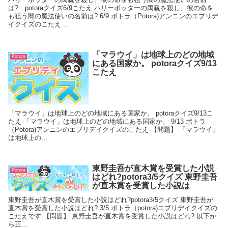
は? potoraクイズ6/9こたえ ハリーポッターの両親を殺し、彼の命を
も狙う闇の魔法使いの名前は? 6/9 ポトラ（Potora)アンニンのエブリデ
イクイズのこたえ ...
「マラウイ」は地球上のどの地域
Potora
にある国家か。 potoraクイズ9/13
こたえ
「マラウイ」は地球上のどの地域にある国家か。 potoraクイズ9/13こ
たえ 「マラウイ」は地球上のどの地域にある国家か。 9/13 ポトラ
（Potora)アンニンのエブリデイクイズのこたえ 【問題】 「マラウイ」
は地球上の...
東野圭吾が直木賞を受賞した小説
Potora
はどれ?potora3/5クイズ 東野圭吾
が直木賞を受賞した小説は
東野圭吾が直木賞を受賞した小説はどれ?potora3/5クイズ 東野圭吾が
直木賞を受賞した小説はどれ? 3/5 ポトラ（potora)エブリデイクイズの
こたえです 【問題】 東野圭吾が直木賞を受賞した小説はどれ? 以下か
ら正...