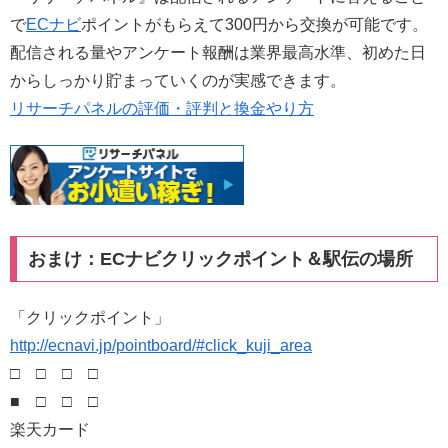
で
ECナビ
ポイントがもらえて300円から交換が可能です。
配信される量やアンケート報酬は業界最高水準、初めた日
からしっかり貯まっていくのが実感できます。
リサーチパネルの評価・評判と換金やり方
おまけ：ECナビクリックポイント＆駅伝の場所
「クリックポイント」
http://ecnavi.jp/pointboard/#click_kuji_area
□ □ □ □
■ □ □ □
楽天カード