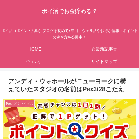
ポイ活でお金貯める？
ポイ活（ポイント活動）ブログを初めて7年目！ウェル活やお得な情報・ポイント
の稼ぎ方を公開中！
HOME
☆最新記事☆
ウェル活
サイトマップ
アンディ・ウォホールがニューヨークに構
えていたスタジオの名前はPex3/28こたえ
Pexポイントクイズ