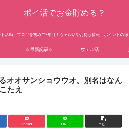
ポイ活でお金貯める？
ント活動）ブログを初めて7年目！ウェル活やお得な情報・ポイントの稼
☆最新記事☆
ウェル活
るオオサンショウウオ。別名はなん
3こたえ
Pocket
LINE
コピー