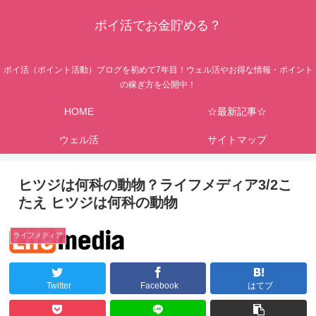
ポイ活でお金貯める？
ポイ活（ポイント活動）ブログを初めて7年目！ウェル活やお得な情報・ポイント
の稼ぎ方を公開中！
HOME
☆最新記事☆
ウェル活
サイトマップ
ヒツジは何科の動物？ライフメディア3/2こ
たえ ヒツジは何科の動物
ライフメディア
Twitter
Facebook
はてブ