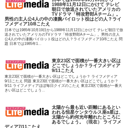
ライフメディア
1988年11月12日にかけて テレビ
朝日で放送されていたアメリカの
TVドラマ「特攻野郎Aチーム」。
男性の主人公4人の中の凄腕パイロット役はどの人？ライ
フメディア10/8こたえ
日本では1985年10月19日から1988年11月12日にかけて テレビ朝日で放
送されていたアメリカのTVドラマ「特攻野郎Aチーム」。男性の主人
公4人の中の凄腕パイロット役はどの人？ライフメディア10/8こたえ 問
題 日本では1985年1...
東京23区で面積が一番大きい区は
ライフメディア
どこでしょうか？ライフメディア
9/11こたえ
東京23区で面積が一番大きい区はどこでしょうか？ ライフメディア
9/11こたえ 問題 東京23区で面積が一番大きい区はどこでしょうか？
9/11 ライフメディアほぼ毎日クイズのこたえ 東京23区で面積が一番大
きい区はどこでしょう...
太陽から最も近い距離にあるとい
ライフメディア
われる恒星ケンタウルス座α星は、
太陽から約何光年離れたところに
あるでしょう。（現在） ライフメ
ディア7/11こたえ