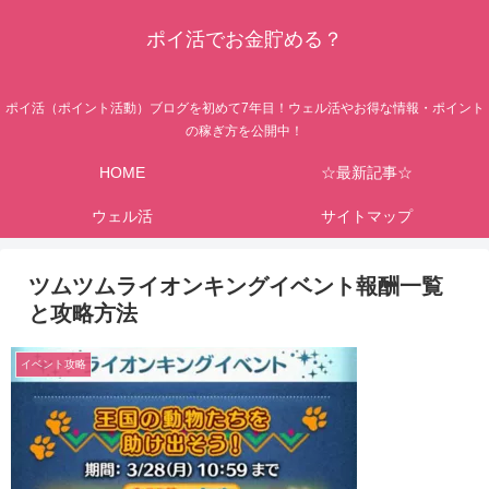
ポイ活でお金貯める？
ポイ活（ポイント活動）ブログを初めて7年目！ウェル活やお得な情報・ポイント
の稼ぎ方を公開中！
HOME
☆最新記事☆
ウェル活
サイトマップ
ツムツムライオンキングイベント報酬一覧
と攻略方法
イベント攻略