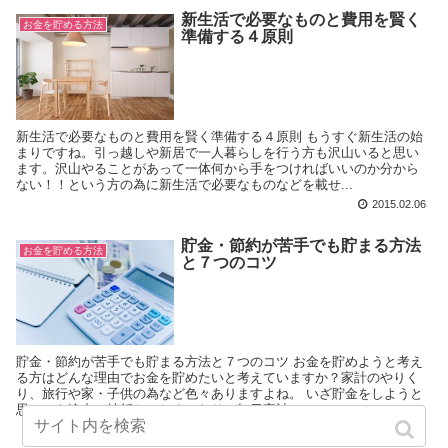
新生活で必要なものと費用を賢く
お金を貯める方法
準備する４原則
新生活で必要なものと費用を賢く準備する４原則 もうすぐ新生活の始
まりですね。引っ越しや新居で一人暮らしを行う方も沢山いると思い
ます。沢山やることがあって一体何から手をつければいいのか分から
ない！！という方の為に新生活で必要なものなどを載せ...
2015.02.06
貯金・節約が苦手でも貯まる方法
お金を貯める方法
と７つのコツ
貯金・節約が苦手でも貯まる方法と７つのコツ お金を貯めようと考え
る方はどんな理由でお金を貯めたいと考えていますか？家計のやりく
り、旅行や家・子供の為など色々ありますよね。 いざ貯金をしようと
思っても途中で挫折してしまったり、毎日家計...
2014.08.20
2016.10.30