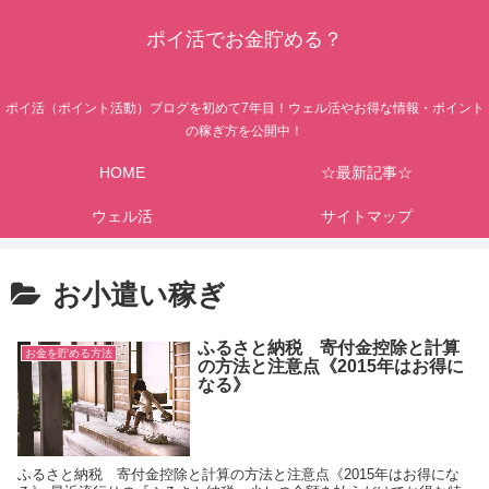
ポイ活でお金貯める？
ポイ活（ポイント活動）ブログを初めて7年目！ウェル活やお得な情報・ポイント
の稼ぎ方を公開中！
HOME
☆最新記事☆
ウェル活
サイトマップ
お小遣い稼ぎ
ふるさと納税 寄付金控除と計算
お金を貯める方法
の方法と注意点《2015年はお得に
なる》
ふるさと納税 寄付金控除と計算の方法と注意点《2015年はお得にな