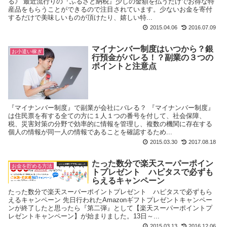
る》 最近流行りの『ふるさと納税』少しの金額を払うだけでお得な特
産品をもらうことができるので注目されています。少ないお金を寄付
するだけで美味しいものが頂けたり、嬉しい特...
2015.04.06
2016.07.09
マイナンバー制度はいつから？銀
お小遣い稼ぎ
行預金がバレる！？副業の３つの
ポイントと注意点
『マイナンバー制度』で副業が会社にバレる？ 『マイナンバー制度』
は住民票を有する全ての方に１人１つの番号を付して、社会保障、
税、災害対策の分野で効率的に情報を管理し、複数の機関に存在する
個人の情報が同一人の情報であることを確認するため...
2015.03.30
2017.08.18
たった数分で楽天スーパーポイン
お金を貯める方法
トプレゼント ハピタスで必ずも
らえるキャンペーン
たった数分で楽天スーパーポイントプレゼント ハピタスで必ずもら
えるキャンペーン 先日行われたAmazonギフトプレゼントキャンペー
ンが終了したと思ったら『第二弾』として【楽天スーパーポイントプ
レゼントキャンペーン】が始まりました。13日～...
2015.03.13
2016.12.06