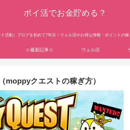
ポイ活でお金貯める？
ント活動）ブログを初めて7年目！ウェル活やお得な情報・ポイントの稼
☆最新記事☆
ウェル活
（moppyクエストの稼ぎ方）