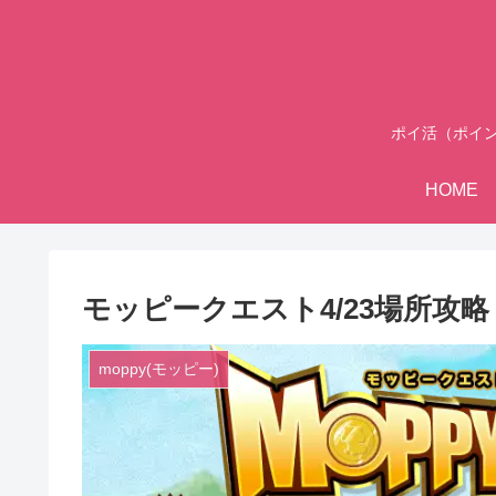
ポイ活（ポイ
HOME
モッピークエスト4/23場所攻略
moppy(モッピー)