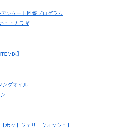
≫アンケート回答プログラム
クのここカラダ
EMIX】
ジングオイル]
ーン
グ【ホットジェリーウォッシュ】