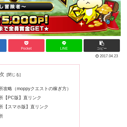
Pocket
LINE
コピー
2017.04.23
次
場所攻略（moppyクエストの稼ぎ方）
場所【PC版】直リンク
場所【スマホ版】直リンク
所