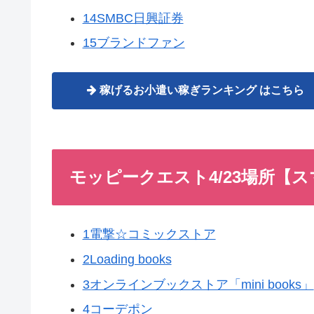
14SMBC日興証券
15ブランドファン
稼げるお小遣い稼ぎランキング はこちら
モッピークエスト4/23場所【
1電撃☆コミックストア
2Loading books
3オンラインブックストア「mini books」
4コーデポン