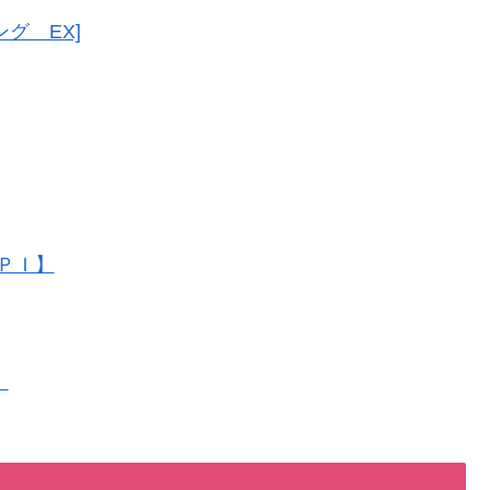
グ EX]
ＰＩ】
】