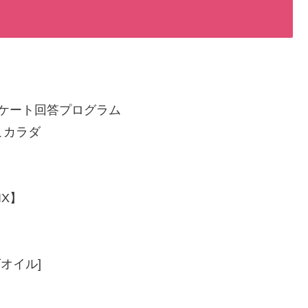
ケート回答プログラム
こカラダ
IX】
オイル]