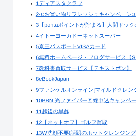
1ディアスタクラブ
2≪お買い物リフレッシュキャンペーン
3【pontaポイントが貯まる】人間ドッ
4イトーヨーカドーネットスーパー
5京王パスポートVISAカード
6無料ホームページ・ブログサービス【SIT
7教科書買取サービス【テキストポン】
8eBookJapan
9ファンケルオンライン[マイルドクレン
10BBN 光ファイバー回線申込キャンペ
11越後の黒酢
12【ネットオフ】ゴルフ買取
13W洗顔不要!話題のホットクレンジン