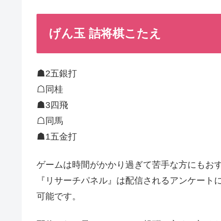
げん玉 詰将棋こたえ
☗2五銀打
☖同桂
☗3四飛
☖同馬
☗1五金打
ゲームは時間がかかり過ぎて苦手な方にもおす
『リサーチパネル』は配信されるアンケートに
可能です。