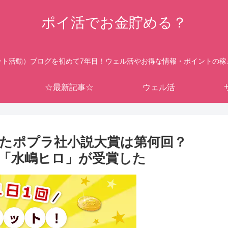
ポイ活でお金貯める？
ント活動）ブログを初めて7年目！ウェル活やお得な情報・ポイントの稼
☆最新記事☆
ウェル活
たポプラ社小説大賞は第何回？
ント「水嶋ヒロ」が受賞した