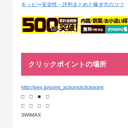
モッピー安全性・評判まとめと稼ぎ方のコツ
クリックポイントの場所
http://pex.jp/point_actions#clickpoint
□ □ ■ □
□ □ □ □
3WiMAX