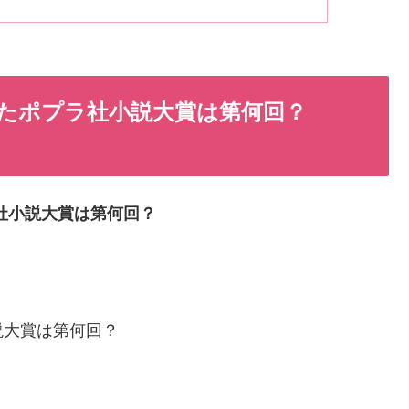
たポプラ社小説大賞は第何回？
社小説大賞は第何回？
説大賞は第何回？