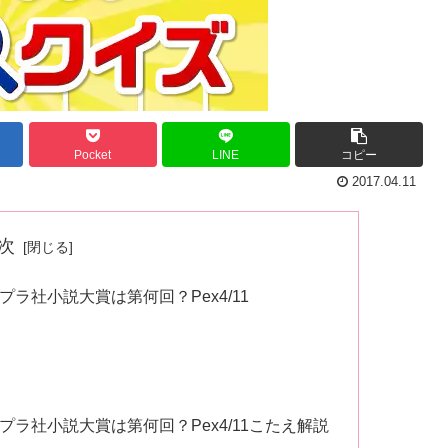
Pocket
LINE
コピー
2017.04.11
次
ラ社小説大賞は第何回？Pex4/11
ラ社小説大賞は第何回？Pex4/11こたえ解説