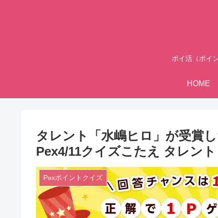
ポイ活（ポイ
HOME
タレント「水嶋ヒロ」が受賞し
Pex4/11クイズこたえ タレ
Pexポイントクイズ