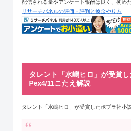
配信される量やアンケート報酬は良く、初め
リサーチパネルの評価・評判と換金やり方
タレント「水嶋ヒロ」が受賞し
Pex4/11こたえ解説
タレント「水嶋ヒロ」が受賞したポプラ社小