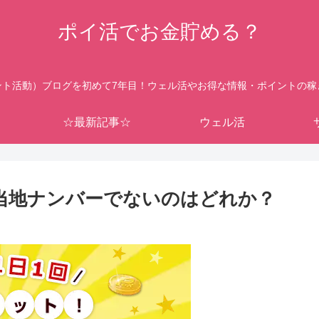
ポイ活でお金貯める？
ント活動）ブログを初めて7年目！ウェル活やお得な情報・ポイントの稼
☆最新記事☆
ウェル活
ご当地ナンバーでないのはどれか？