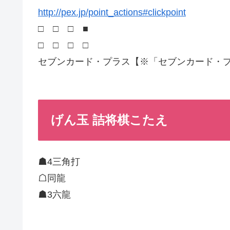
http://pex.jp/point_actions#clickpoint
□ □ □ ■
□ □ □ □
セブンカード・プラス【※「セブンカード・
げん玉 詰将棋こたえ
☗4三角打
☖同龍
☗3六龍