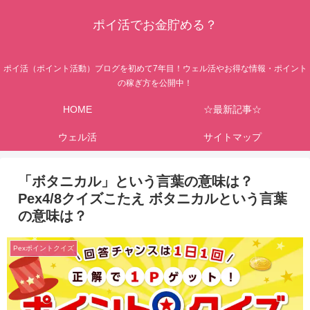
ポイ活でお金貯める？
ポイ活（ポイント活動）ブログを初めて7年目！ウェル活やお得な情報・ポイント
の稼ぎ方を公開中！
HOME
☆最新記事☆
ウェル活
サイトマップ
「ボタニカル」という言葉の意味は？
Pex4/8クイズこたえ ボタニカルという言葉
の意味は？
Pexポイントクイズ