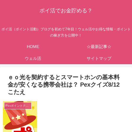
ポイ活でお金貯める？
ポイ活（ポイント活動）ブログを初めて7年目！ウェル活やお得な情報・ポイント
の稼ぎ方を公開中！
HOME
☆最新記事☆
ウェル活
サイトマップ
ｅｏ光を契約するとスマートホンの基本料
金が安くなる携帯会社は？ Pexクイズ8/12
こたえ
Pexポイントクイズ