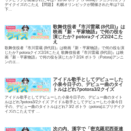
デイクイズのこたえ 【問題】 札幌オリンピックが開催された年は? 以
下...
歌舞伎役者『市川雷蔵 (8代目)』は
Potora
映画『新・平家物語』で何の役を
演じたか? potoraクイズ2/24こた
え
歌舞伎役者『市川雷蔵 (8代目)』は映画『新・平家物語』で何の役を演
じたか? potoraクイズ2/24こたえ 歌舞伎役者『市川雷蔵 (8代目)』は映
画『新・平家物語』で何の役を演じたか? 2/24 ポトラ（Potora)アンニ
ンのエ...
アイドル歌手としてデビューした
Potora
小泉今日子の、デビュー曲のタイ
トルはどれ?potora3/2クイズ
アイドル歌手としてデビューした小泉今日子の、デビュー曲のタイト
ルはどれ?potora3/2クイズ アイドル歌手としてデビューした小泉今日
子の、デビュー曲のタイトルはどれ? 3/2 ポトラ（potora)エブリデイク
イズのこたえです ...
次の内、漢字で「密克羅尼西亜連
Potora