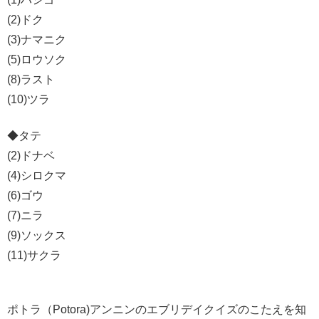
(2)ドク
(3)ナマニク
(5)ロウソク
(8)ラスト
(10)ツラ
◆タテ
(2)ドナベ
(4)シロクマ
(6)ゴウ
(7)ニラ
(9)ソックス
(11)サクラ
ポトラ（Potora)アンニンのエブリデイクイズのこたえを知