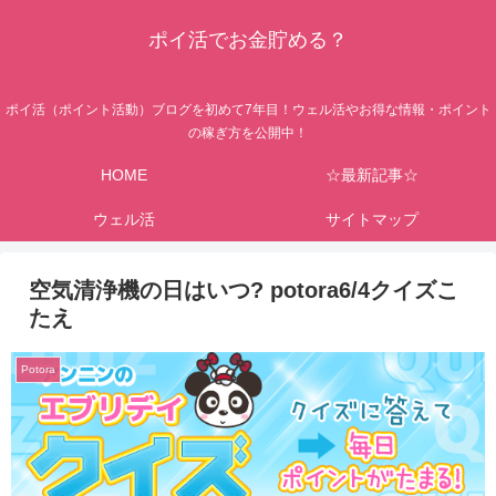
ポイ活でお金貯める？
ポイ活（ポイント活動）ブログを初めて7年目！ウェル活やお得な情報・ポイント
の稼ぎ方を公開中！
HOME
☆最新記事☆
ウェル活
サイトマップ
空気清浄機の日はいつ? potora6/4クイズこ
たえ
Potora