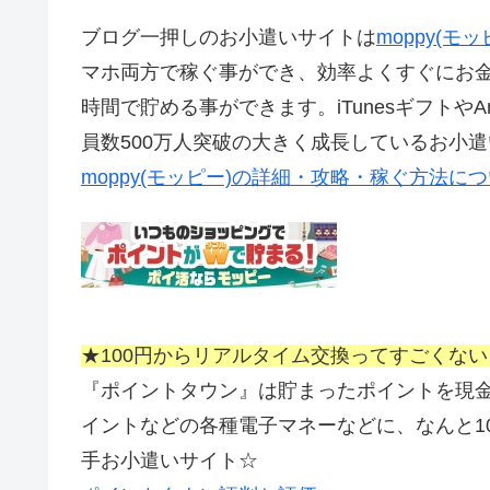
ブログ一押しのお小遣いサイトは
moppy(モ
マホ両方で稼ぐ事ができ、効率よくすぐにお
時間で貯める事ができます。iTunesギフトや
員数500万人突破の大きく成長しているお小
moppy(モッピー)の詳細・攻略・稼ぐ方法に
★100円からリアルタイム交換ってすごくな
『ポイントタウン』は貯まったポイントを現金やAm
イントなどの各種電子マネーなどに、なんと1
手お小遣いサイト☆