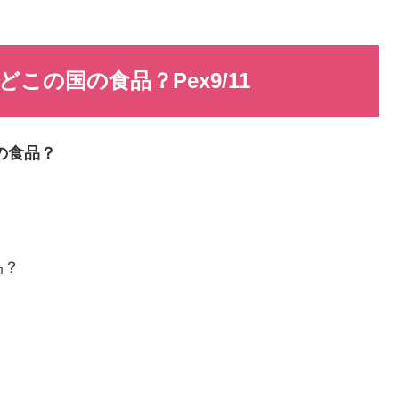
の国の食品？Pex9/11
の食品？
品？