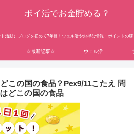
ポイ活でお金貯める？
ント活動）ブログを初めて7年目！ウェル活やお得な情報・ポイントの稼
☆最新記事☆
ウェル活
の国の食品？Pex9/11こたえ 問
はどこの国の食品