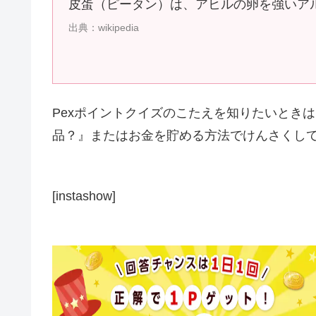
皮蛋（ピータン）は、アヒルの卵を強いア
出典：wikipedia
Pexポイントクイズのこたえを知りたいとき
品？』またはお金を貯める方法でけんさくし
[instashow]