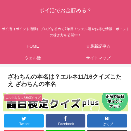
ポイ活でお金貯める？
ポイ活（ポイント活動）ブログを初めて7年目！ウェル活やお得な情報・ポイント
の稼ぎ方を公開中！
HOME
☆最新記事☆
ウェル活
サイトマップ
ざわちんの本名は？エルネ11/16クイズこた
え ざわちんの本名
エルネおもしろ検定クイズ
Twitter
Facebook
はてブ