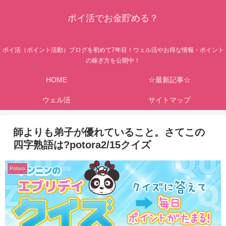
ポイ活でお金貯める？
ポイ活（ポイント活動）ブログを初めて7年目！ウェル活やお得な情報・ポイント
の稼ぎ方を公開中！
HOME
☆最新記事☆
ウェル活
サイトマップ
師よりも弟子が優れていること。さてこの
四字熟語は?potora2/15クイズ
Potora