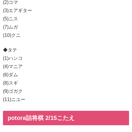
(2)コマ
(3)エアギター
(5)ニス
(7)ムガ
(10)クニ
◆タテ
(1)ハンコ
(4)マニア
(6)ダム
(8)スギ
(9)ゴガク
(11)ニユー
potora詰将棋 2/15こたえ