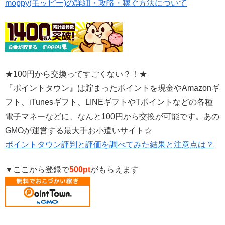
moppy(モッピー)の詳細・攻略・稼ぐ方法について
★100円から交換ってすごくない？！★
『ポイントタウン』は貯まったポイントを現金やAmazonギ
フト、iTunesギフト、LINEギフトやTポイントなどの各種
電子マネーなどに、なんと100円から交換が可能です。あの
GMOが運営する最大手お小遣いサイト☆
ポイントタウン評判と評価を調べてみた結果と注意点は？
▼ここから登録で
500pt
がもらえます