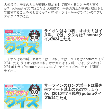
大相撲で、平幕の力士が横綱と取組をして勝利することを何と言う
か? potoraクイズ7/12こたえ 大相撲で、平幕の力士が横綱と取組をし
て勝利することを何と言うか? 7/12 ポトラ（Potora)アンニンのエブリ
デイクイズのこた...
ライオンはネコ科。オオカミはイ
Potora
ヌ科。では、タヌキは? potoraク
イズ9/24こたえ
ライオンはネコ科。オオカミはイヌ科。では、タヌキは? potoraクイズ
9/24こたえ ライオンはネコ科。オオカミはイヌ科。では、タヌキは?
9/24 ポトラ（Potora)アンニンのエブリデイクイズのこたえ 【問題】
ライオ...
サーフィンのロングボードは長さ
Potora
何フィート以上のものでしょう
か。(2010年7月現在) potoraクイ
ズ5/14こたえ