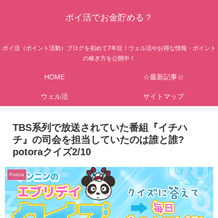
ポイ活でお金貯める？
ポイ活（ポイント活動）ブログを初めて7年目！ウェル活やお得な情報・ポイント
の稼ぎ方を公開中！
HOME
☆最新記事☆
ウェル活
サイトマップ
TBS系列で放送されていた番組『イチハ
チ』の司会を担当していたのは誰と誰?
potoraクイズ2/10
Potora