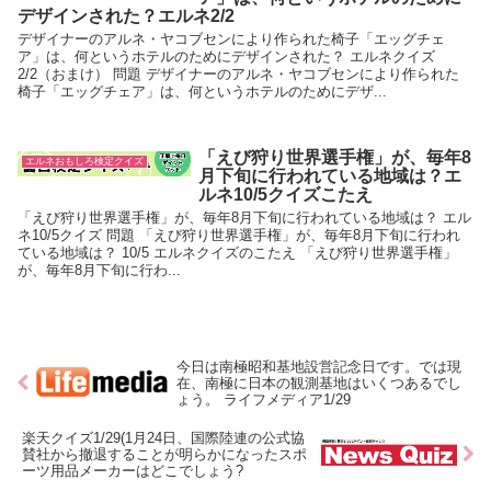
デザインされた？エルネ2/2
デザイナーのアルネ・ヤコブセンにより作られた椅子「エッグチェ
ア」は、何というホテルのためにデザインされた？ エルネクイズ
2/2（おまけ） 問題 デザイナーのアルネ・ヤコブセンにより作られた
椅子「エッグチェア」は、何というホテルのためにデザ...
「えび狩り世界選手権」が、毎年8
エルネおもしろ検定クイズ
月下旬に行われている地域は？エ
ルネ10/5クイズこたえ
「えび狩り世界選手権」が、毎年8月下旬に行われている地域は？ エル
ネ10/5クイズ 問題 「えび狩り世界選手権」が、毎年8月下旬に行われ
ている地域は？ 10/5 エルネクイズのこたえ 「えび狩り世界選手権」
が、毎年8月下旬に行わ...
今日は南極昭和基地設営記念日です。では現
在、南極に日本の観測基地はいくつあるでし
ょう。 ライフメディア1/29
楽天クイズ1/29(1月24日、国際陸連の公式協
賛社から撤退することが明らかになったスポ
ーツ用品メーカーはどこでしょう?