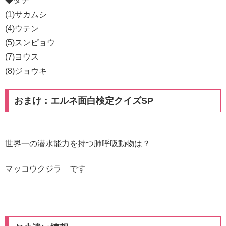
◆タテ
(1)サカムシ
(4)ウテン
(5)スンピョウ
(7)ヨウス
(8)ジョウキ
おまけ：エルネ面白検定クイズSP
世界一の潜水能力を持つ肺呼吸動物は？
マッコウクジラ です