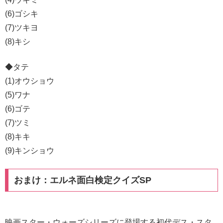
(6)ゴシキ
(7)ツキヨ
(8)キシ
◆タテ
(1)オウショウ
(5)ワナ
(6)ゴテ
(7)ツミ
(8)キキ
(9)キンショウ
おまけ：エルネ面白検定クイズSP
映画スター・ウォーズシリーズに登場する初代デス・スタ