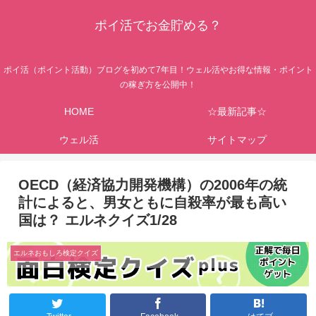
ポイ活でお金貯める？
ポイ活（ポイント活動）ブログを初めて7年目！ウェル活やお得な情報・ポイント
の稼ぎ方を公開中！
HOME
☆最新記事☆
ウェル活
サイトマップ
OECD（経済協力開発機構）の2006年の統
計によると、男女ともに自殺率が最も高い
国は？ エルネクイズ1/28
エルネおもしろ検定クイズ