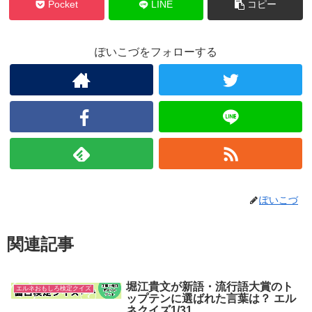
Pocket
LINE
コピー
ぽいこづをフォローする
ぽいこづ
関連記事
堀江貴文が新語・流行語大賞のト
エルネおもしろ検定クイズ
ップテンに選ばれた言葉は？ エル
ネクイズ1/31