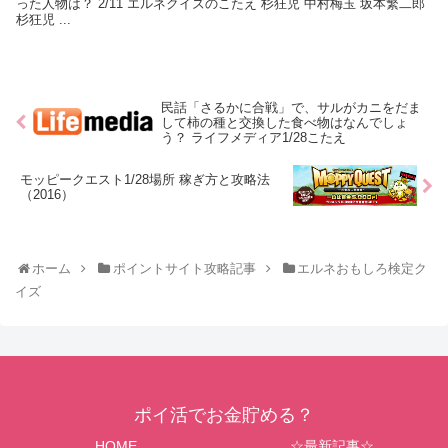
った人物は？ 2/11 エルネクイズのこたえ 杉狂児 中村梅玉 坂本繁二郎
杉狂児 ...
民話「さるかに合戦」で、サルがカニをだま
して柿の種と交換した食べ物はなんでしょ
う？ ライフメディア1/28こたえ
モッピークエスト1/28場所 稼ぎ方と攻略法
（2016）
ホーム
ポイントサイト攻略記事
エルネおもしろ検定ク
イズ
ポイ活でお金貯める？
HOME
☆最新記事☆