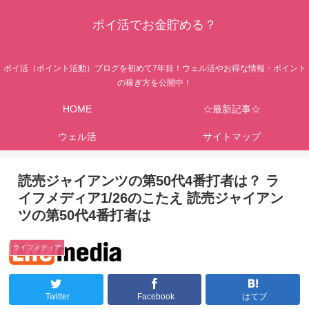
ポイ活でお金貯める？
ポイ活（ポイント活動）ブログを初めて7年目！ウェル活やお得な情報・ポイント
の稼ぎ方を公開中！
HOME
☆最新記事☆
ウェル活
サイトマップ
読売ジャイアンツの第50代4番打者は？ ラ
イフメディア1/26のこたえ 読売ジャイアン
ツの第50代4番打者は
ライフメディア
Twitter
Facebook
はてブ