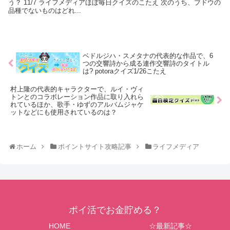
う？ 11/7 ライフメディアほぼ毎日クイズのこたえ 次のうち、ブドウの
品種でないものはどれ...
ベドルジハ・スメタナの代表的な作品で、6
つの交響詩から成る連作交響詩のタイトル
は? potoraクイズ1/26こたえ
村上隆の代表的キャラクターで、ルイ・ヴィ
トンとのコラボレーション作品に取り入れら
れているほか、歌手・ゆずのアルバムジャケ
ットなどにも使用されているのは？
ホーム
ポイントサイト攻略記事
ライフメディア
ポイ活でお金貯める？
HOME
☆最新記事☆