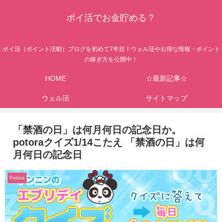
ポイ活でお金貯める？
ポイ活（ポイント活動）ブログを初めて7年目！ウェル活やお得な情報・ポイント
の稼ぎ方を公開中！
HOME
☆最新記事☆
ウェル活
サイトマップ
「禁酒の日」は何月何日の記念日か。
potoraクイズ1/14こたえ 「禁酒の日」は何
月何日の記念日
Potora