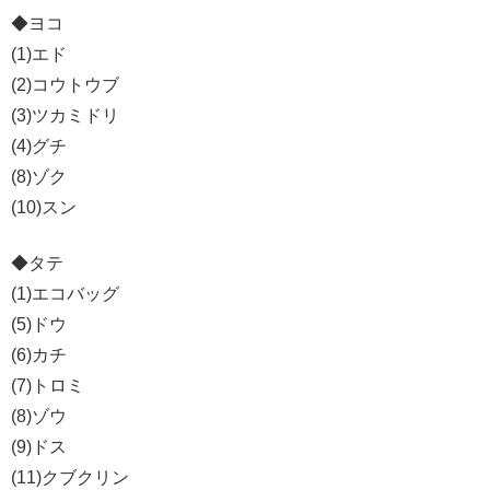
◆ヨコ
(1)エド
(2)コウトウブ
(3)ツカミドリ
(4)グチ
(8)ゾク
(10)スン
◆タテ
(1)エコバッグ
(5)ドウ
(6)カチ
(7)トロミ
(8)ゾウ
(9)ドス
(11)クブクリン