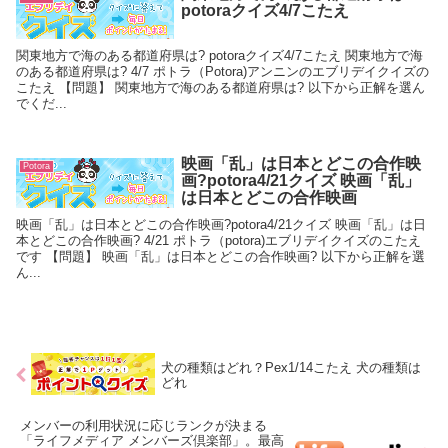
potoraクイズ4/7こたえ
関東地方で海のある都道府県は? potoraクイズ4/7こたえ 関東地方で海
のある都道府県は? 4/7 ポトラ（Potora)アンニンのエブリデイクイズの
こたえ 【問題】 関東地方で海のある都道府県は? 以下から正解を選ん
でくだ...
映画「乱」は日本とどこの合作映
Potora
画?potora4/21クイズ 映画「乱」
は日本とどこの合作映画
映画「乱」は日本とどこの合作映画?potora4/21クイズ 映画「乱」は日
本とどこの合作映画? 4/21 ポトラ（potora)エブリデイクイズのこたえ
です 【問題】 映画「乱」は日本とどこの合作映画? 以下から正解を選
ん...
犬の種類はどれ？Pex1/14こたえ 犬の種類は
どれ
メンバーの利用状況に応じランクが決まる
「ライフメディア メンバーズ倶楽部」。最高