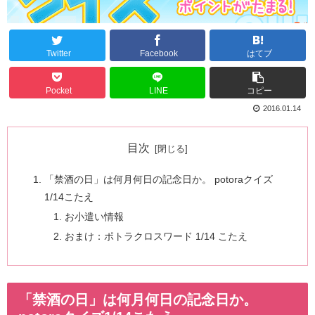
Twitter
Facebook
はてブ
Pocket
LINE
コピー
2016.01.14
目次
「禁酒の日」は何月何日の記念日か。 potoraクイズ
1/14こたえ
お小遣い情報
おまけ：ポトラクロスワード 1/14 こたえ
「禁酒の日」は何月何日の記念日か。