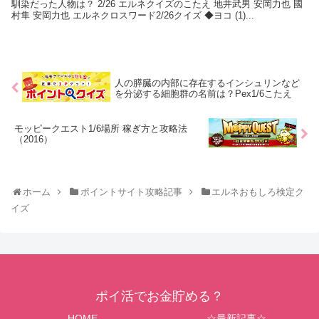
馴染だった人物は？ 2/26 エルネクイズのこたえ 地井武男 安岡力也 國
村隼 安岡力也 エルネクロスワード2/26クイズ ◆ヨコ (1)...
人の膵臓の内部に存在するインシュリンなど
を分泌する細胞群の名前は？Pex1/6こたえ
モッピークエスト1/6場所 稼ぎ方と攻略法
（2016）
ホーム
ポイントサイト攻略記事
エルネおもしろ検定ク
イズ
ポイ活でお金貯める？
HOME
☆最新記事☆