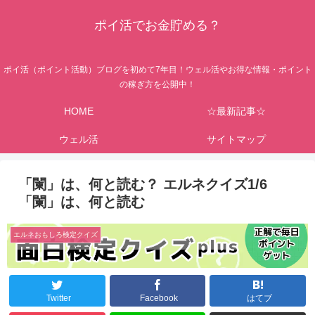
ポイ活でお金貯める？
ポイ活（ポイント活動）ブログを初めて7年目！ウェル活やお得な情報・ポイント
の稼ぎ方を公開中！
HOME
☆最新記事☆
ウェル活
サイトマップ
「闌」は、何と読む？ エルネクイズ1/6
「闌」は、何と読む
エルネおもしろ検定クイズ
Twitter
Facebook
はてブ