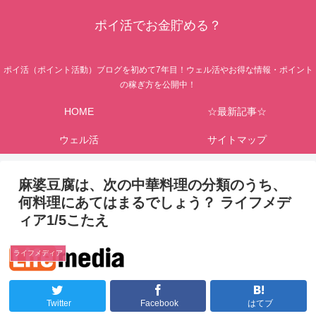
ポイ活でお金貯める？
ポイ活（ポイント活動）ブログを初めて7年目！ウェル活やお得な情報・ポイント
の稼ぎ方を公開中！
HOME
☆最新記事☆
ウェル活
サイトマップ
麻婆豆腐は、次の中華料理の分類のうち、
何料理にあてはまるでしょう？ ライフメデ
ィア1/5こたえ
ライフメディア
Twitter
Facebook
はてブ