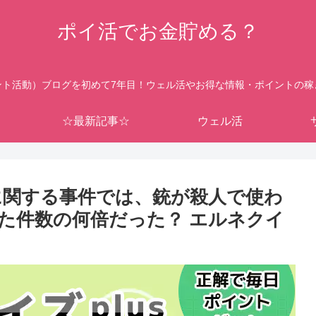
ポイ活でお金貯める？
ント活動）ブログを初めて7年目！ウェル活やお得な情報・ポイントの稼
☆最新記事☆
ウェル活
銃に関する事件では、銃が殺人で使わ
た件数の何倍だった？ エルネクイ