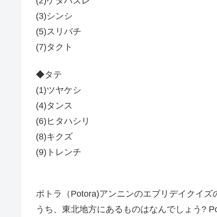
(2)ケタハズレ
(3)シンシ
(5)スリバチ
(7)タクト
◆タテ
(1)ツヤケシ
(4)タンス
(6)ヒタハシリ
(8)キクズ
(9)トレンチ
ポトラ（Potora)アンニンのエブリデイク
うち、東北地方にあるものはなんでしょう? Po