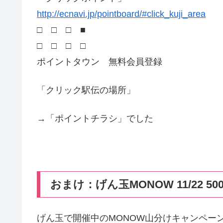
http://ecnavi.jp/pointboard/#click_kuji_area
□ □ □ ■
□ □ □ □
ポイントタウン 無料会員登録
「クリック駅伝の場所」
→「ポイントチラシ」でした
おまけ：げん玉MONOW 11/22 50
げん玉で開催中のMONOW山分けキャンペーン。