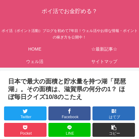
ポイ活でお金貯める？
ポイ活（ポイント活動）ブログを初めて7年目！ウェル活やお得な情報・ポイント
の稼ぎ方を公開中！
HOME
☆最新記事☆
ウェル活
サイトマップ
日本で最大の面積と貯水量を持つ湖「琵琶
湖」。その面積は、滋賀県の何分の1？ ほ
ぼ毎日クイズ10/8のこたえ
Twitter
Facebook
はてブ
Pocket
LINE
コピー