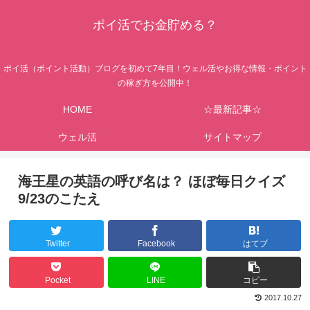
ポイ活でお金貯める？
ポイ活（ポイント活動）ブログを初めて7年目！ウェル活やお得な情報・ポイント
の稼ぎ方を公開中！
HOME
☆最新記事☆
ウェル活
サイトマップ
海王星の英語の呼び名は？ ほぼ毎日クイズ
9/23のこたえ
Twitter
Facebook
はてブ
Pocket
LINE
コピー
2017.10.27