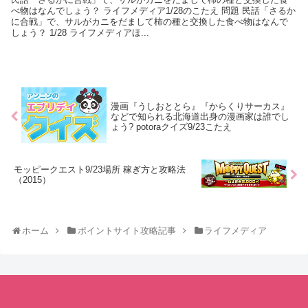
べ物はなんでしょう？ ライフメディア1/28のこたえ 問題 民話「さるか
に合戦」で、サルがカニをだまして柿の種と交換した食べ物はなんで
しょう？ 1/28 ライフメディアほ...
漫画『うしおととら』『からくりサーカス』
などで知られる北海道出身の漫画家は誰でし
ょう? potoraクイズ9/23こたえ
モッピークエスト9/23場所 稼ぎ方と攻略法
（2015）
ホーム
ポイントサイト攻略記事
ライフメディア