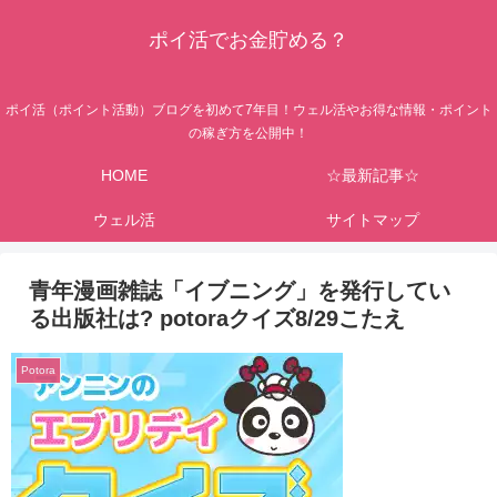
ポイ活でお金貯める？
ポイ活（ポイント活動）ブログを初めて7年目！ウェル活やお得な情報・ポイント
の稼ぎ方を公開中！
HOME
☆最新記事☆
ウェル活
サイトマップ
青年漫画雑誌「イブニング」を発行してい
る出版社は? potoraクイズ8/29こたえ
Potora