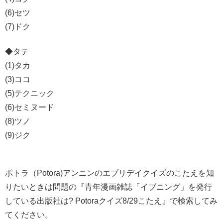
(6)セツ
(7)ドク
◆タテ
(1)タカ
(3)ココ
(5)テクニック
(6)セミヌード
(8)ツノ
(9)ジク
ポトラ（Potora)アンニンのエブリデイクイズのこたえを知
りたいときは問題の『青年漫画雑誌「イブニング」を発行
している出版社は? Potoraクイズ8/29こたえ』で検索してみ
てください。