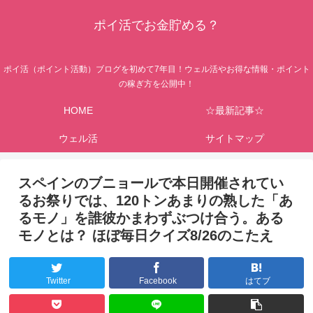
ポイ活でお金貯める？
ポイ活（ポイント活動）ブログを初めて7年目！ウェル活やお得な情報・ポイント
の稼ぎ方を公開中！
HOME
☆最新記事☆
ウェル活
サイトマップ
スペインのブニョールで本日開催されてい
るお祭りでは、120トンあまりの熟した「あ
るモノ」を誰彼かまわずぶつけ合う。ある
モノとは？ ほぼ毎日クイズ8/26のこたえ
Twitter
Facebook
はてブ