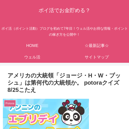
ポイ活でお金貯める？
ポイ活（ポイント活動）ブログを初めて7年目！ウェル活やお得な情報・ポイント
の稼ぎ方を公開中！
HOME
☆最新記事☆
ウェル活
サイトマップ
アメリカの大統領「ジョージ・H・W・ブッ
シュ」は第何代の大統領か。 potoraクイズ
8/25こたえ
Potora