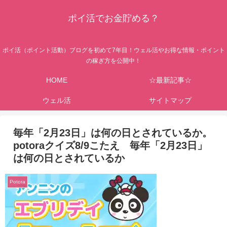
ポイ活でお金貯める？
ポイ活（ポイント活動）ブログを初めて7年目！ウェル活やお得な情報・ポイント
の稼ぎ方を公開中！
HOME
☆最新記事☆
ウェル活
サイトマップ
毎年「2月23日」は何の日とされているか。
potoraクイズ8/9こたえ 毎年「2月23日」
は何の日とされているか
Potora