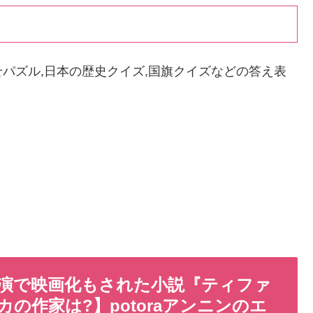
パズル,日本の歴史クイズ,国旗クイズなどの答え表
演で映画化もされた小説『ティファ
の作家は?】potoraアンニンのエ