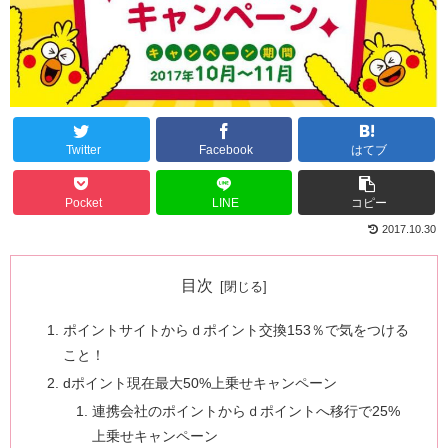
Twitter
Facebook
はてブ
Pocket
LINE
コピー
2017.10.30
目次
ポイントサイトからｄポイント交換153％で気をつける
こと！
dポイント現在最大50%上乗せキャンペーン
連携会社のポイントからｄポイントへ移行で25%
上乗せキャンペーン