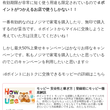
有効期限が非常に短く使う用途も限定されているので
ｄポ
イントがつかえるお店で使うしかない！！
一番有効的なのはノジマで家電を購入したり、無印で購入
するのが妥当です。ｄポイントからマイルに交換しようと
考えていた方は注意してくださいね！
しかし最大50%上乗せキャンペーンはかなりお得なキャン
ペーンです。私もノジマで家電を購入したいと思っている
のでこのキャンペーンを利用したいと思います☆
↓dポイントにおトクに交換できるモッピーの詳細はこちら
モッピー 安全性と稼ぎ方｜登録前にモッピー徹
底解説
ポイントサイト モッピー を経験した私がポイントサイトのモ
ッピー安全性と稼ぎ方から評判まで徹底的に解説してみまし
た。 自宅にいながらちょっとした空き時間を使ってお小遣い
を増やしたい、面倒なことをしなくても手軽にお小遣いを稼
ぎたいという方結構多いですよね。 わたしもその1人。