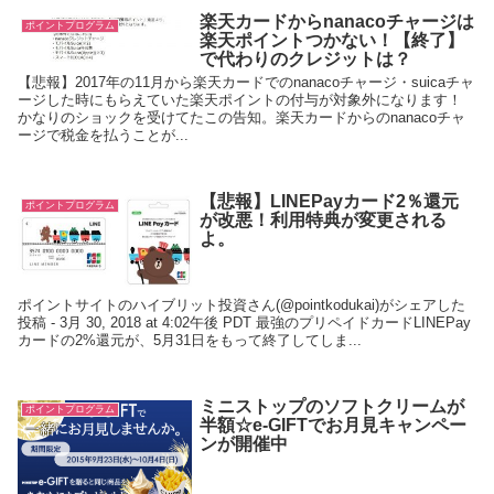
楽天カードからnanacoチャージは
ポイントプログラム
楽天ポイントつかない！【終了】
で代わりのクレジットは？
【悲報】2017年の11月から楽天カードでのnanacoチャージ・suicaチャ
ージした時にもらえていた楽天ポイントの付与が対象外になります！
かなりのショックを受けてたこの告知。楽天カードからのnanacoチャ
ージで税金を払うことが...
【悲報】LINEPayカード2％還元
ポイントプログラム
が改悪！利用特典が変更される
よ。
ポイントサイトのハイブリット投資さん(@pointkodukai)がシェアした
投稿 - 3月 30, 2018 at 4:02午後 PDT 最強のプリペイドカードLINEPay
カードの2%還元が、5月31日をもって終了してしま...
ミニストップのソフトクリームが
ポイントプログラム
半額☆e-GIFTでお月見キャンペー
ンが開催中