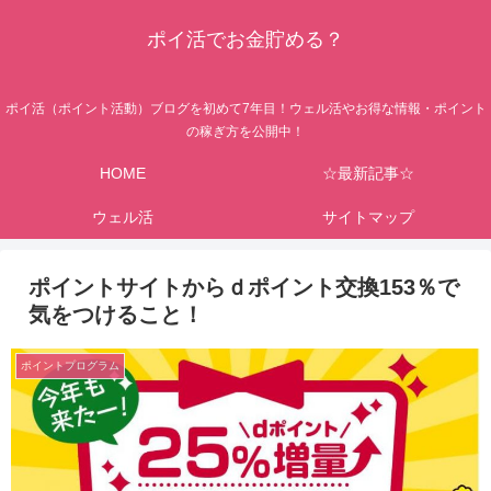
ポイ活でお金貯める？
ポイ活（ポイント活動）ブログを初めて7年目！ウェル活やお得な情報・ポイント
の稼ぎ方を公開中！
HOME
☆最新記事☆
ウェル活
サイトマップ
ポイントサイトからｄポイント交換153％で
気をつけること！
ポイントプログラム