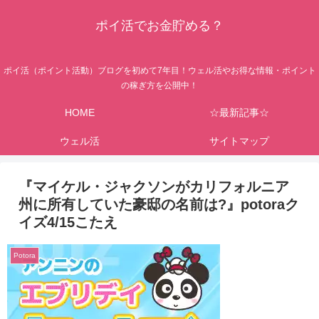
ポイ活でお金貯める？
ポイ活（ポイント活動）ブログを初めて7年目！ウェル活やお得な情報・ポイント
の稼ぎ方を公開中！
HOME
☆最新記事☆
ウェル活
サイトマップ
『マイケル・ジャクソンがカリフォルニア
州に所有していた豪邸の名前は?』potoraク
イズ4/15こたえ
Potora