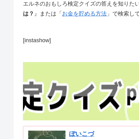
エルネのおもしろ検定クイズの答えを知りた
は？
』または「
お金を貯める方法
」で検索し
[instashow]
ぽいこづ