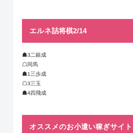
エルネ詰将棋2/14
☗3二銀成
☖同馬
☗1三歩成
☖3三玉
☗4四飛成
オススメのお小遣い稼ぎサイト