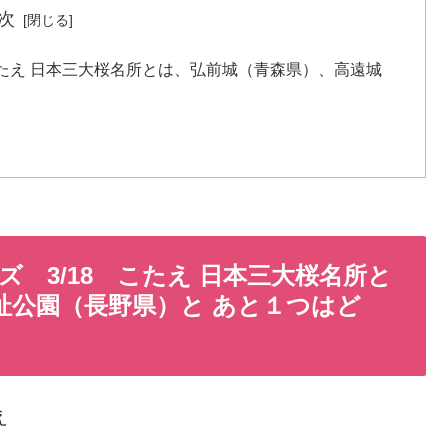
次
こたえ 日本三大桜名所とは、弘前城（青森県）、高遠城
 3/18 こたえ 日本三大桜名所と
址公園（長野県）と あと１つはど
え