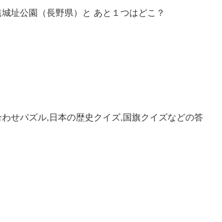
城址公園（長野県）と あと１つはどこ？
わせパズル,日本の歴史クイズ,国旗クイズなどの答