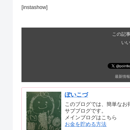
[instashow]
この記
い
最新情報
ぽいこづ
このブログでは、簡単なお
サブブログです。
メインブログはこちら
お金を貯める方法