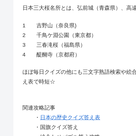
日本三大桜名所とは、弘前城（青森県）、高遠
1 吉野山（奈良県)
2 千鳥ケ淵公園（東京都）
3 三春滝桜（福島県）
4 醍醐寺（京都府）
ほぼ毎日クイズの他にも三文字熟語検索や絵合
え表で時短☆
関連攻略記事
・
日本の歴史クイズ答え表
・国旗クイズ答え