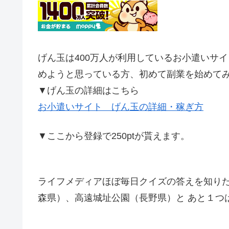
げん玉は400万人が利用しているお小遣いサ
めようと思っている方、初めて副業を始めて
▼げん玉の詳細はこちら
お小遣いサイト げん玉の詳細・稼ぎ方
▼ここから登録で250ptが貰えます。
ライフメディアほぼ毎日クイズの答えを知り
森県）、高遠城址公園（長野県）と あと１つ