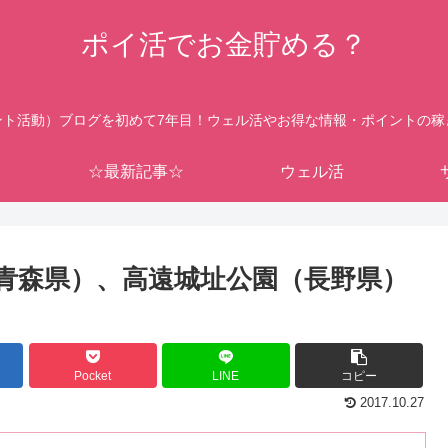
ポイ活でお金貯める？
ント活動）ブログを初めて7年目！ウェル活やお得な情報・ポイントの稼
☆最新記事☆
ウェル活
青森県）、高遠城址公園（長野県）
Pocket
LINE
コピー
2017.10.27