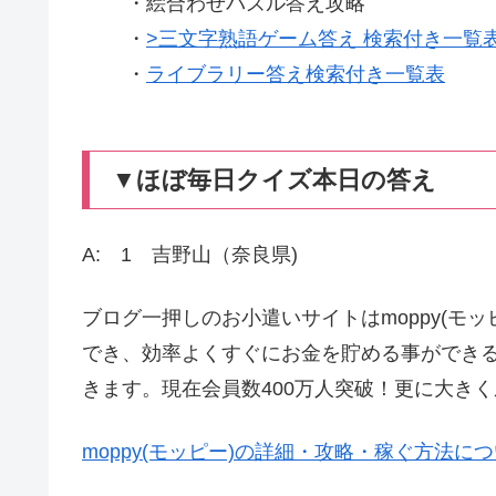
・絵合わせパズル答え攻略
・
>三文字熟語ゲーム答え 検索付き一覧
・
ライブラリー答え検索付き一覧表
▼ほぼ毎日クイズ本日の答え
A: 1 吉野山（奈良県)
ブログ一押しのお小遣いサイトはmoppy(モ
でき、効率よくすぐにお金を貯める事ができ
きます。現在会員数400万人突破！更に大き
moppy(モッピー)の詳細・攻略・稼ぐ方法に