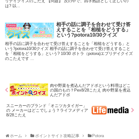
リデイクイズのこたえ 【問題】 次の中で、四字熟語として正しいの
は? 以...
相手の話に調子を合わせて受け答
Potora
えすることを「相槌をどうする」
という?potora10/30クイズ
相手の話に調子を合わせて受け答えすることを「相槌をどうする」と
いう?potora10/30クイズ 相手の話に調子を合わせて受け答えすること
を「相槌をどうする」という? 10/30 ポトラ（potora)エブリデイクイズ
のこたえです ...
肉や野菜を煮込んだアドボという料理はどこ
の国のもの？Pex8/28こたえ 肉や野菜を煮込
んだアドボ
スニーカーのブランド「オニツカタイガー」
の メーカーはどこでしょう？ライフメディア
8/28こたえ
ホーム
ポイントサイト攻略記事
Potora