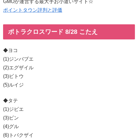
GMOが運営する最大手お小遣いサイト☆
ポイントタウン評判と評価
ポトラクロスワード 8/28 こたえ
◆ヨコ
(1)ジンバブエ
(2)エグザイル
(3)ビトウ
(5)ルイジ
◆タテ
(1)ジビエ
(3)ビン
(4)グル
(6)トバクザイ