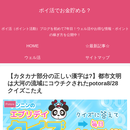
ポイ活でお金貯める？
ポイ活（ポイント活動）ブログを初めて7年目！ウェル活やお得な情報・ポイント
の稼ぎ方を公開中！
HOME
☆最新記事☆
ウェル活
サイトマップ
【カタカナ部分の正しい漢字は?】都市文明
は大河の流域にコウチクされたpotora8/28
クイズこたえ
Potora