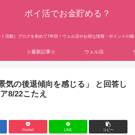
ポイ活でお金貯める？
ント活動）ブログを初めて7年目！ウェル活やお得な情報・ポイントの稼
☆最新記事☆
ウェル活
「景気の後退傾向を感じる」 と回答し
8/22こたえ
Pocket
LINE
コピー