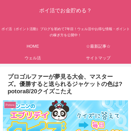
ポイ活でお金貯める？
ポイ活（ポイント活動）ブログを初めて7年目！ウェル活やお得な情報・ポイント
の稼ぎ方を公開中！
HOME
☆最新記事☆
ウェル活
サイトマップ
プロゴルファーが夢見る大会、マスター
ズ。優勝すると送られるジャケットの色は?
potora8/20クイズこたえ
Potora