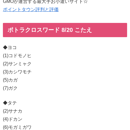
GMOが運営する最大手お小遣いサイト☆
ポイントタウン評判と評価
ポトラクロスワード 8/20 こたえ
◆ヨコ
(1)コドモノヒ
(2)サンミャク
(3)カシワモチ
(5)カガ
(7)ガク
◆タテ
(2)サナカ
(4)ドカン
(6)モガミガワ