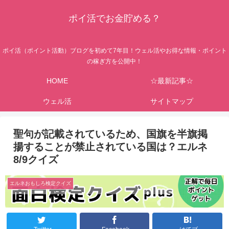
ポイ活でお金貯める？
ポイ活（ポイント活動）ブログを初めて7年目！ウェル活やお得な情報・ポイント
の稼ぎ方を公開中！
HOME
☆最新記事☆
ウェル活
サイトマップ
聖句が記載されているため、国旗を半旗掲
揚することが禁止されている国は？エルネ
8/9クイズ
エルネおもしろ検定クイズ