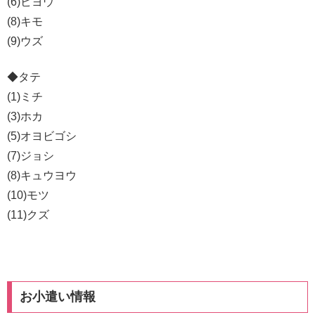
(6)ビヨウ
(8)キモ
(9)ウズ
◆タテ
(1)ミチ
(3)ホカ
(5)オヨビゴシ
(7)ジョシ
(8)キュウヨウ
(10)モツ
(11)クズ
お小遣い情報