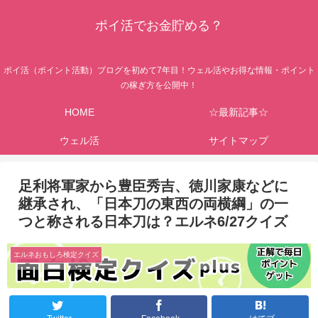
ポイ活でお金貯める？
ポイ活（ポイント活動）ブログを初めて7年目！ウェル活やお得な情報・ポイント
の稼ぎ方を公開中！
HOME
☆最新記事☆
ウェル活
サイトマップ
足利将軍家から豊臣秀吉、徳川家康などに
継承され、「日本刀の東西の両横綱」の一
つと称される日本刀は？エルネ6/27クイズ
エルネおもしろ検定クイズ