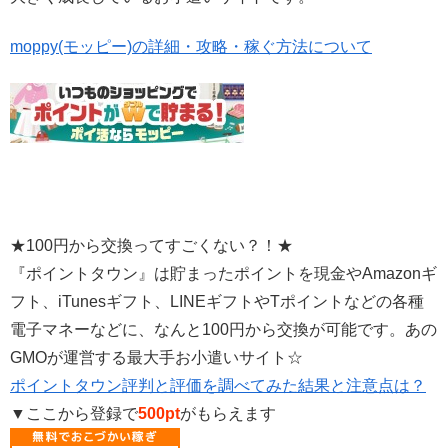
moppy(モッピー)の詳細・攻略・稼ぐ方法について
★100円から交換ってすごくない？！★
『ポイントタウン』は貯まったポイントを現金やAmazonギ
フト、iTunesギフト、LINEギフトやTポイントなどの各種
電子マネーなどに、なんと100円から交換が可能です。あの
GMOが運営する最大手お小遣いサイト☆
ポイントタウン評判と評価を調べてみた結果と注意点は？
▼ここから登録で
500pt
がもらえます